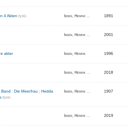
in 4 Akten
1891
Ibsen, Henrik ...
(tysk)
2001
Ibsen, Henrik ...
re akter
1996
Ibsen, Henrik
2018
Ibsen, Henrik ...
r Band : Die Meerfrau ; Hedda
1907
Ibsen, Henrik ...
s
(tysk)
2019
Ibsen, Henrik ...