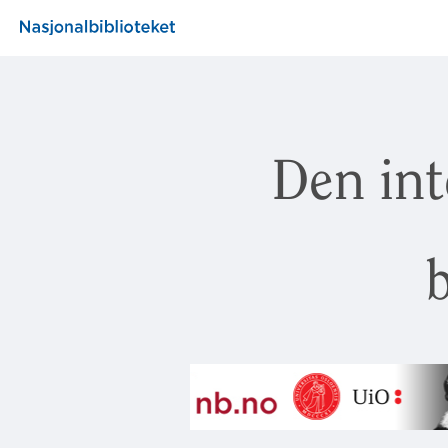
Den int
b