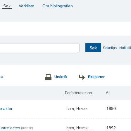
Søk
Verkliste
Om bibliografien
Søk
Søketips
Nullstill
e
Utskrift
Eksporter
>>
Forfatter/person
År
re akter
1890
Ibsen, Henrik
uatre actes
1892
Ibsen, Henrik ...
(fransk)