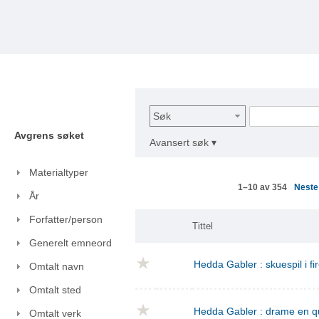
Søk
Avgrens søket
Avansert søk ▾
Materialtyper
Nest
1–10 av 354
År
Forfatter/person
Tittel
Generelt emneord
Hedda Gabler : skuespil i fi
Omtalt navn
Omtalt sted
Hedda Gabler : drame en q
Omtalt verk