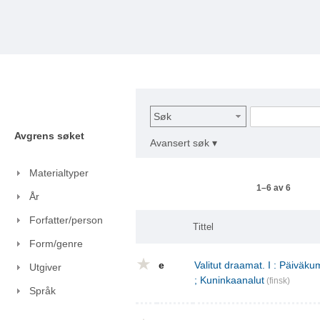
Søk
Avgrens søket
Avansert søk ▾
Materialtyper
1–6 av 6
År
Forfatter/person
Tittel
Form/genre
e
Valitut draamat. I : Päivä
Utgiver
; Kuninkaanalut
(finsk)
Språk