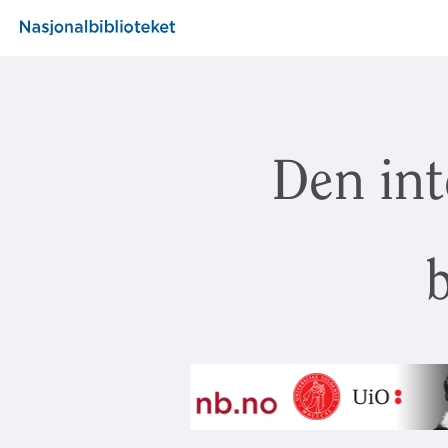
Den int
b