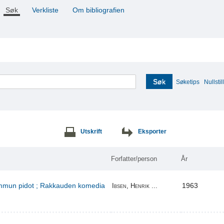
Søk
Verkliste
Om bibliografien
Søk
Søketips
Nullstill
Utskrift
Eksporter
Forfatter/person
År
kummun pidot ; Rakkauden komedia
1963
Ibsen, Henrik ...