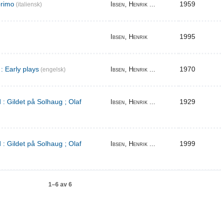
primo
1959
Ibsen, Henrik ...
(italiensk)
1995
Ibsen, Henrik
: Early plays
1970
Ibsen, Henrik ...
(engelsk)
 : Gildet på Solhaug ; Olaf
1929
Ibsen, Henrik ...
 : Gildet på Solhaug ; Olaf
1999
Ibsen, Henrik ...
1–6 av 6