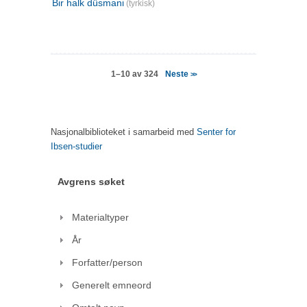
Bir halk düsmani
(tyrkisk)
Neste
1–10 av 324
>>
Nasjonalbiblioteket i samarbeid med
Senter for
Ibsen-studier
Avgrens søket
Materialtyper
År
Forfatter/person
Generelt emneord