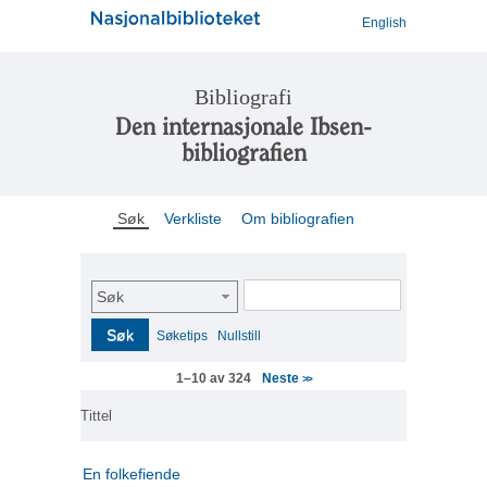
English
Bibliografi
Den internasjonale Ibsen-
bibliografien
Søk
Verkliste
Om bibliografien
Søk
Søk
Søketips
Nullstill
Neste
1–10 av 324
>>
Tittel
En folkefiende