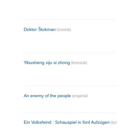
Doktor Štokman
(russisk)
Yibusheng xiju si zhong
(kinesisk)
An enemy of the people
(engelsk)
Ein Volksfeind : Schauspiel in fünf Aufzügen
(tysk)