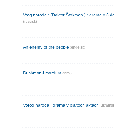
Vrag naroda : (Doktor Štokman ) : drama v 5 dejstvijach
(russisk)
An enemy of the people
(engelsk)
Dushman-i mardum
(farsi)
Vorog naroda : drama v pja'toch aktach
(ukrainsk)