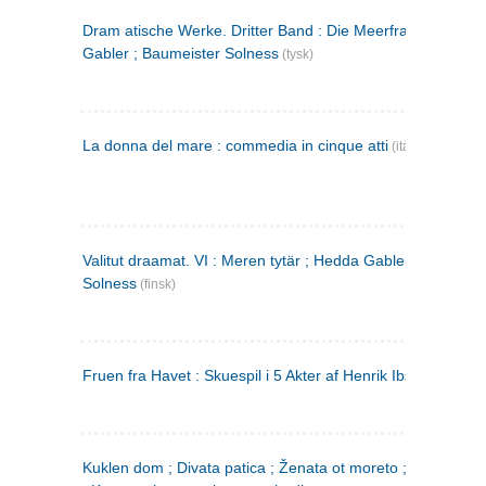
Dram atische Werke. Dritter Band : Die Meerfrau ; Hedda
Gabler ; Baumeister Solness
(tysk)
La donna del mare : commedia in cinque atti
(italiensk)
Valitut draamat. VI : Meren tytär ; Hedda Gabler ; Rakentaj
Solness
(finsk)
Fruen fra Havet : Skuespil i 5 Akter af Henrik Ibsen
Kuklen dom ; Divata patica ; Ženata ot moreto ; Malkijat Ejo