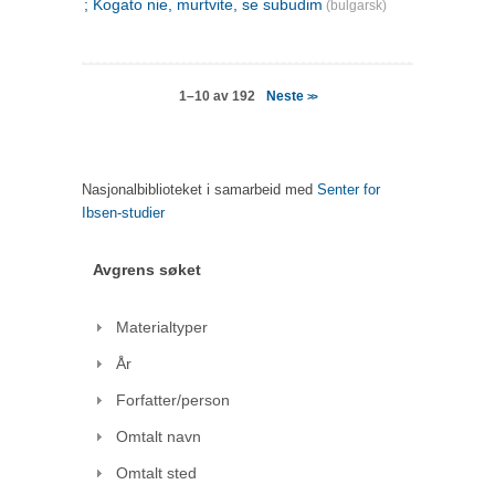
; Kogato nie, murtvite, se subudim
(bulgarsk)
Neste
1–10 av 192
>>
Nasjonalbiblioteket i samarbeid med
Senter for
Ibsen-studier
Avgrens søket
Materialtyper
År
Forfatter/person
Omtalt navn
Omtalt sted