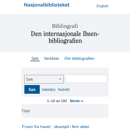
English
Bibliografi
Den internasjonale Ibsen-
bibliografien
Søk
Verkliste
Om bibliografien
Søk
Søk
Søketips
Nullstill
Neste
1–10 av 192
>>
Tittel
Fruen fra havet : skuespil i fem akter