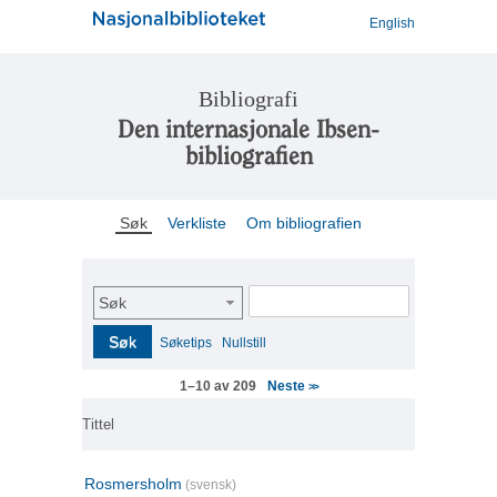
English
Bibliografi
Den internasjonale Ibsen-
bibliografien
Søk
Verkliste
Om bibliografien
Søk
Søk
Søketips
Nullstill
Neste
1–10 av 209
>>
Tittel
Rosmersholm
(svensk)