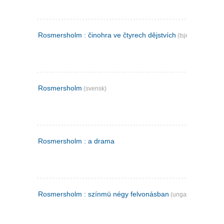
Rosmersholm : činohra ve čtyrech dějstvích
(tsjekkisk)
Rosmersholm
(svensk)
Rosmersholm : a drama
Rosmersholm : színmü négy felvonásban
(ungarsk)