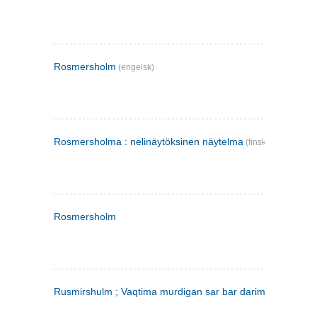
Rosmersholm
(engelsk)
Rosmersholma : nelinäytöksinen näytelma
(finsk)
Rosmersholm
Rusmirshulm ; Vaqtima murdigan sar bar darim
(farsi)