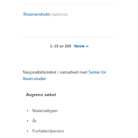
Rosmersholm
(italiensk)
Neste
1–10 av 209
>>
Nasjonalbiblioteket i samarbeid med
Senter for
Ibsen-studier
Avgrens søket
Materialtyper
År
Forfatter/person