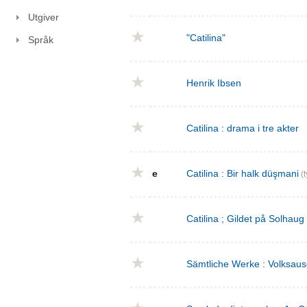
Utgiver
"Catilina"
Språk
Henrik Ibsen
Catilina : drama i tre akter
e
Catilina : Bir halk düşmani
(t
Catilina ; Gildet på Solhaug
Sämtliche Werke : Volksaus