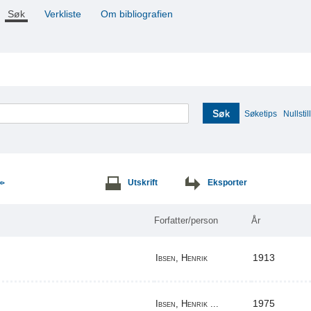
Søk
Verkliste
Om bibliografien
Søk
Søketips
Nullstill
Utskrift
Eksporter
>>
Forfatter/person
År
1913
Ibsen, Henrik
1975
Ibsen, Henrik ...