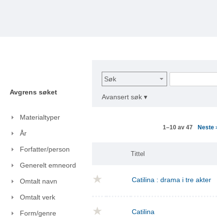
Søk
Avgrens søket
Avansert søk ▾
Materialtyper
Neste
1–10 av 47
År
Forfatter/person
Tittel
Generelt emneord
Catilina : drama i tre akter
Omtalt navn
Omtalt verk
Catilina
Form/genre