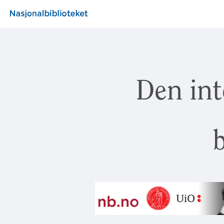
Den int
b