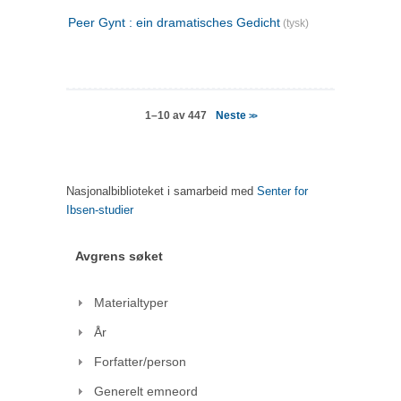
Peer Gynt : ein dramatisches Gedicht
(tysk)
Neste
1–10 av 447
>>
Nasjonalbiblioteket i samarbeid med
Senter for
Ibsen-studier
Avgrens søket
Materialtyper
År
Forfatter/person
Generelt emneord