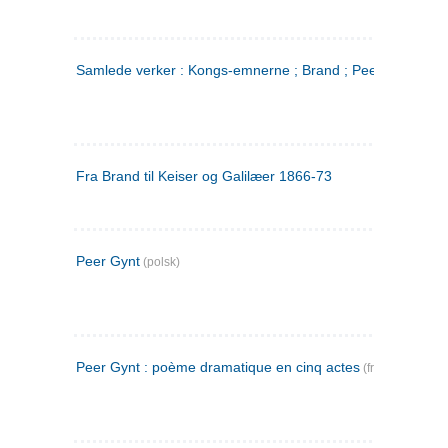
Samlede verker : Kongs-emnerne ; Brand ; Peer Gynt. 2
Fra Brand til Keiser og Galilæer 1866-73
Peer Gynt
(polsk)
Peer Gynt : poème dramatique en cinq actes
(fransk)