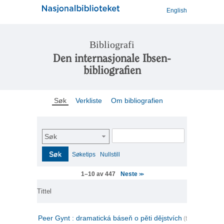
English
Bibliografi
Den internasjonale Ibsen-
bibliografien
Søk
Verkliste
Om bibliografien
Søk
Søk
Søketips
Nullstill
Neste
1–10 av 447
>>
Tittel
Peer Gynt : dramatická báseň o pěti dějstvích
(tsjekkisk)