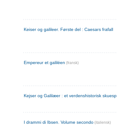
Keiser og galileer. Første del : Caesars frafall
Empereur et galiléen
(fransk)
Kejser og Galilæer : et verdenshistorisk skuespil
I drammi di Ibsen. Volume secondo
(italiensk)