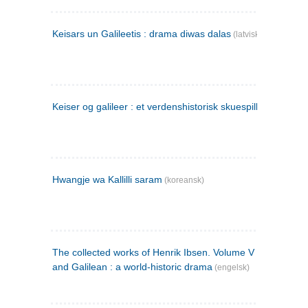
Keisars un Galileetis : drama diwas dalas
(latvisk)
Keiser og galileer : et verdenshistorisk skuespill (1873)
Hwangje wa Kallilli saram
(koreansk)
The collected works of Henrik Ibsen. Volume V : Emperor
and Galilean : a world-historic drama
(engelsk)