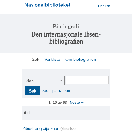
English
Bibliografi
Den internasjonale Ibsen-
bibliografien
Søk
Verkliste
Om bibliografien
Søk
Søk
Søketips
Nullstill
Neste
1–10 av 63
>>
Tittel
Yibusheng xiju xuan
(kinesisk)