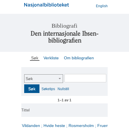
English
Bibliografi
Den internasjonale Ibsen-
bibliografien
Søk
Verkliste
Om bibliografien
Søk
Søk
Søketips
Nullstill
1–1 av 1
Tittel
Vildanden ; Hvide heste ; Rosmersholm ; Fruen fra havet