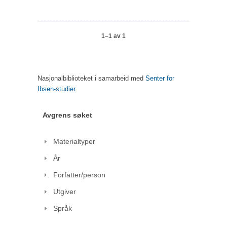
1–1 av 1
Nasjonalbiblioteket i samarbeid med
Senter for
Ibsen-studier
Avgrens søket
Materialtyper
År
Forfatter/person
Utgiver
Språk