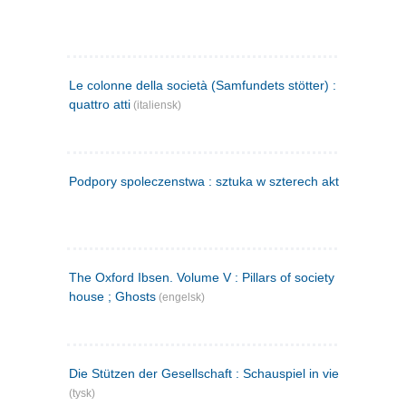
Le colonne della società (Samfundets stötter) : commedia 
quattro atti
(italiensk)
Podpory spoleczenstwa : sztuka w szterech aktach
(polsk)
The Oxford Ibsen. Volume V : Pillars of society ; A doll's
house ; Ghosts
(engelsk)
Die Stützen der Gesellschaft : Schauspiel in vier Aufzügen
(tysk)