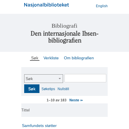
English
Bibliografi
Den internasjonale Ibsen-
bibliografien
Søk
Verkliste
Om bibliografien
Søk
Søk
Søketips
Nullstill
Neste
1–10 av 183
>>
Tittel
Samfundets støtter