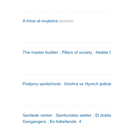
A mirat al-mujtama
(arabisk)
The master builder ; Pillars of society ; Hedda Gabler
Podpory společnosti : činohra ve čtyrech jednáních
(tsjekkis
Samlede verker : Samfundets støtter ; Et dukkehjem ;
Gengangere ; En folkefiende. 4