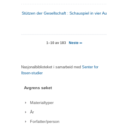
Stützen der Gesellschaft : Schauspiel in vier Aufzügen
(tysk
Neste
1–10 av 183
>>
Nasjonalbiblioteket i samarbeid med
Senter for
Ibsen-studier
Avgrens søket
Materialtyper
År
Forfatter/person