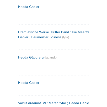
Hedda Gabler
Dram atische Werke. Dritter Band : Die Meerfrau ; Hedda
Gabler ; Baumeister Solness
(tysk)
Hedda Gâbureru
(japansk)
Hedda Gabler
Valitut draamat. VI : Meren tytär ; Hedda Gabler ; Rakentaj