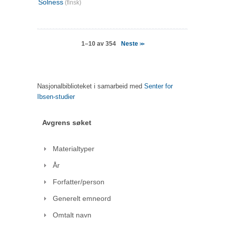
Solness
(finsk)
Neste
1–10 av 354
>>
Nasjonalbiblioteket i samarbeid med
Senter for
Ibsen-studier
Avgrens søket
Materialtyper
År
Forfatter/person
Generelt emneord
Omtalt navn