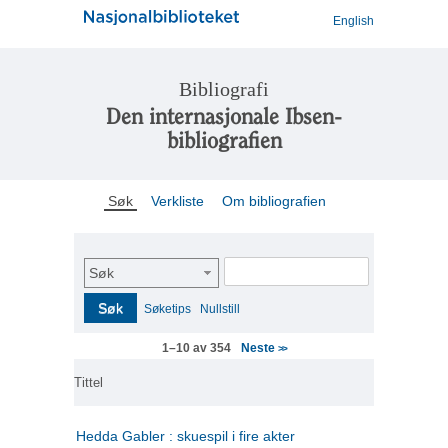
English
Bibliografi
Den internasjonale Ibsen-
bibliografien
Søk
Verkliste
Om bibliografien
Søk
Søk
Søketips
Nullstill
Neste
1–10 av 354
>>
Tittel
Hedda Gabler : skuespil i fire akter