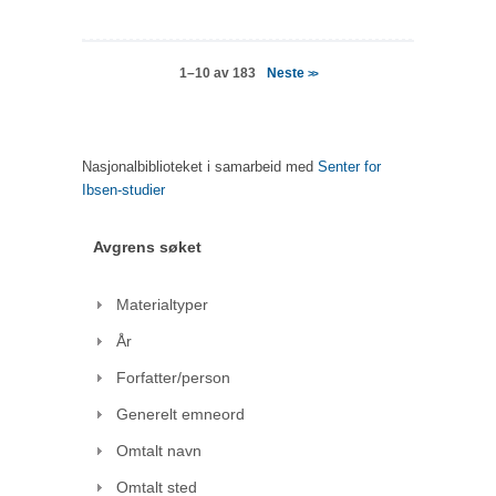
Neste
1–10 av 183
>>
Nasjonalbiblioteket i samarbeid med
Senter for
Ibsen-studier
Avgrens søket
Materialtyper
År
Forfatter/person
Generelt emneord
Omtalt navn
Omtalt sted