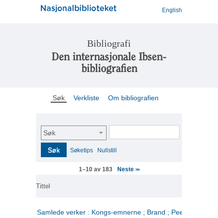
English
Bibliografi
Den internasjonale Ibsen-
bibliografien
Søk
Verkliste
Om bibliografien
Søk
Søk
Søketips
Nullstill
Neste
1–10 av 183
>>
Tittel
Samlede verker : Kongs-emnerne ; Brand ; Peer Gynt. 2