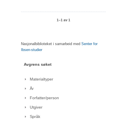
1–1 av 1
Nasjonalbiblioteket i samarbeid med
Senter for
Ibsen-studier
Avgrens søket
Materialtyper
År
Forfatter/person
Utgiver
Språk