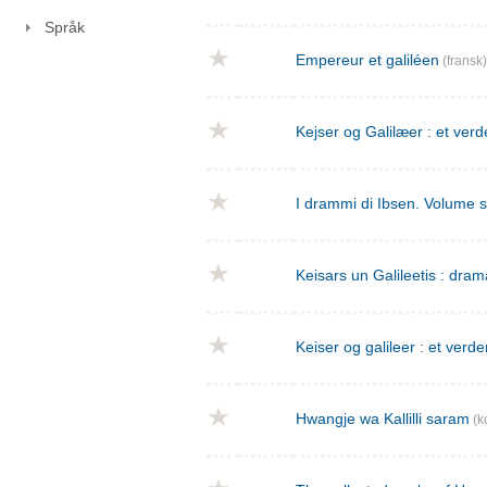
Språk
Empereur et galiléen
(fransk)
Kejser og Galilæer : et verd
I drammi di Ibsen. Volume 
Keisars un Galileetis : dra
Keiser og galileer : et verde
Hwangje wa Kallilli saram
(k