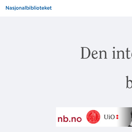
Den int
b