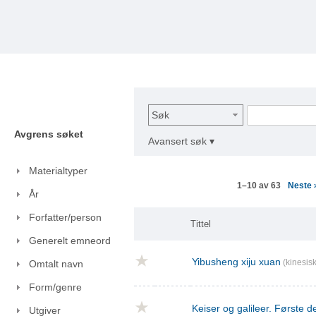
Søk
Avgrens søket
Avansert søk ▾
Materialtyper
Neste
1–10 av 63
År
Forfatter/person
Tittel
Generelt emneord
Yibusheng xiju xuan
(kinesisk
Omtalt navn
Form/genre
Keiser og galileer. Første de
Utgiver