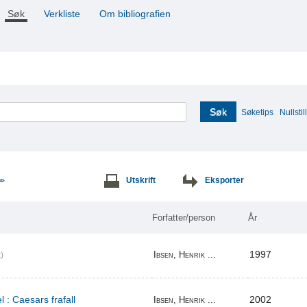
Søk
Verkliste
Om bibliografien
Søk
Søketips
Nullstill
Utskrift
Eksporter
>>
Forfatter/person
År
1997
Ibsen, Henrik ...
)
l : Caesars frafall
2002
Ibsen, Henrik ...