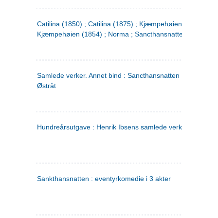
Catilina (1850) ; Catilina (1875) ; Kjæmpehøien (1850) ;
Kjæmpehøien (1854) ; Norma ; Sancthansnatten
Samlede verker. Annet bind : Sancthansnatten ; Fru Inger ti
Østråt
Hundreårsutgave : Henrik Ibsens samlede verker. 2
Sankthansnatten : eventyrkomedie i 3 akter