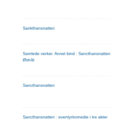
Sankthansnatten
Samlede verker. Annet bind : Sancthansnatten ; Fru Inger ti
Østråt
Sancthansnatten
Sancthansnatten : eventyrkomedie i tre akter