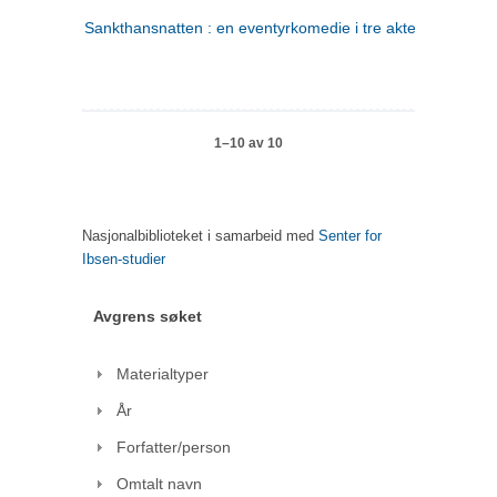
Sankthansnatten : en eventyrkomedie i tre akter
1–10 av 10
Nasjonalbiblioteket i samarbeid med
Senter for
Ibsen-studier
Avgrens søket
Materialtyper
År
Forfatter/person
Omtalt navn