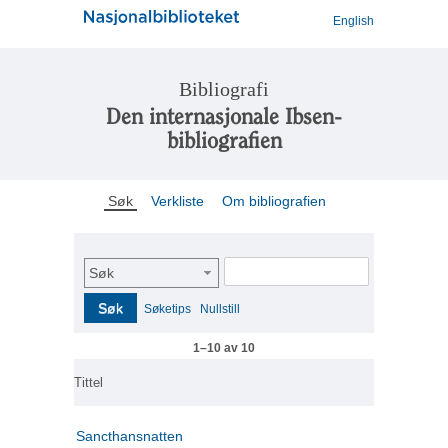
English
Bibliografi
Den internasjonale Ibsen-
bibliografien
Søk
Verkliste
Om bibliografien
Søk
Søk
Søketips
Nullstill
1–10 av 10
Tittel
Sancthansnatten