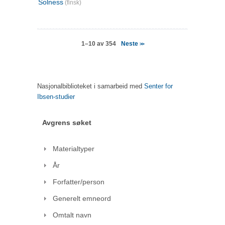
Solness
(finsk)
Neste
1–10 av 354
>>
Nasjonalbiblioteket i samarbeid med
Senter for
Ibsen-studier
Avgrens søket
Materialtyper
År
Forfatter/person
Generelt emneord
Omtalt navn