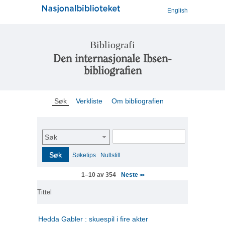
English
Bibliografi
Den internasjonale Ibsen-
bibliografien
Søk
Verkliste
Om bibliografien
Søk
Søk
Søketips
Nullstill
Neste
1–10 av 354
>>
Tittel
Hedda Gabler : skuespil i fire akter