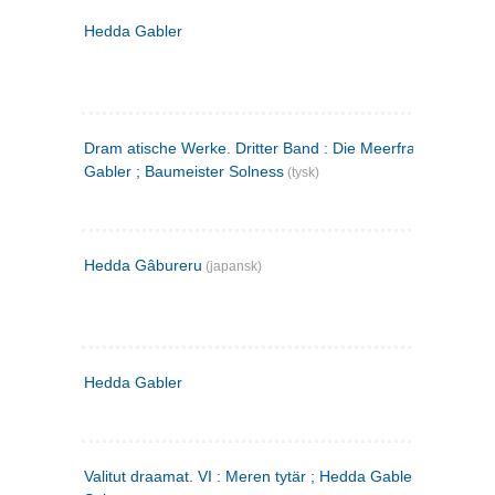
Hedda Gabler
Dram atische Werke. Dritter Band : Die Meerfrau ; Hedda
Gabler ; Baumeister Solness
(tysk)
Hedda Gâbureru
(japansk)
Hedda Gabler
Valitut draamat. VI : Meren tytär ; Hedda Gabler ; Rakentaj