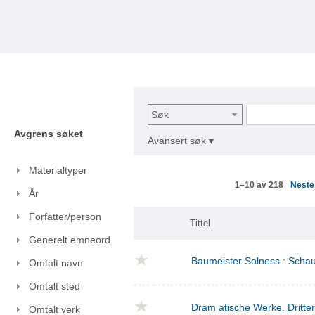
Søk
Avgrens søket
Avansert søk ▾
Materialtyper
Nest
1–10 av 218
År
Forfatter/person
Tittel
Generelt emneord
Baumeister Solness : Schaus
Omtalt navn
Omtalt sted
Dram atische Werke. Dritte
Omtalt verk