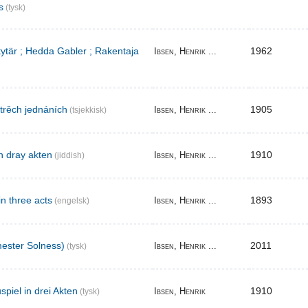
s
(tysk)
 tytär ; Hedda Gabler ; Rakentaja
1962
Ibsen, Henrik ...
 trěch jednáních
1905
Ibsen, Henrik ...
(tsjekkisk)
n dray akten
1910
Ibsen, Henrik ...
(jiddish)
in three acts
1893
Ibsen, Henrik ...
(engelsk)
ester Solness)
2011
Ibsen, Henrik ...
(tysk)
piel in drei Akten
1910
Ibsen, Henrik
(tysk)