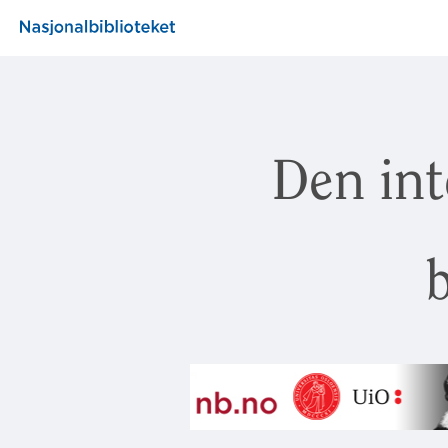
Den int
b