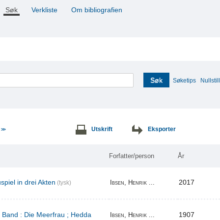
Søk
Verkliste
Om bibliografien
Søk
Søketips
Nullstill
e
Utskrift
Eksporter
>>
Forfatter/person
År
piel in drei Akten
2017
Ibsen, Henrik ...
(tysk)
r Band : Die Meerfrau ; Hedda
1907
Ibsen, Henrik ...