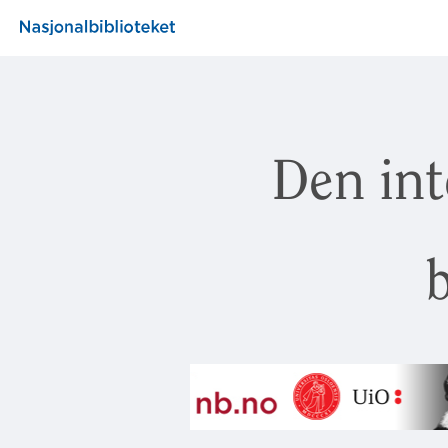
Den int
b