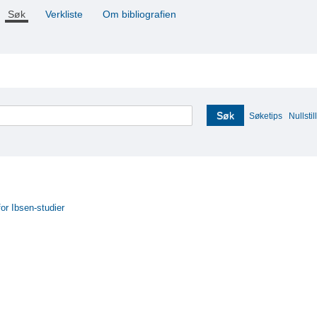
Søk
Verkliste
Om bibliografien
Søk
Søketips
Nullstill
for Ibsen-studier