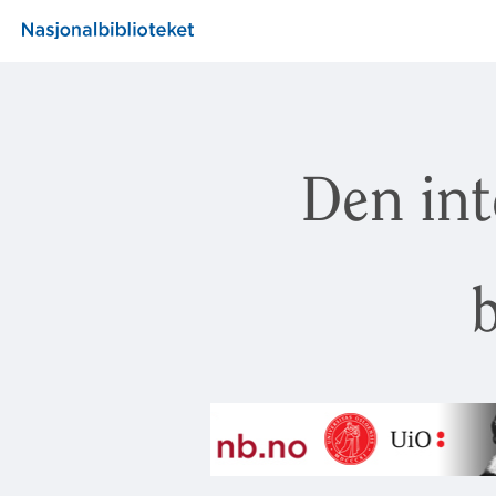
Den int
b