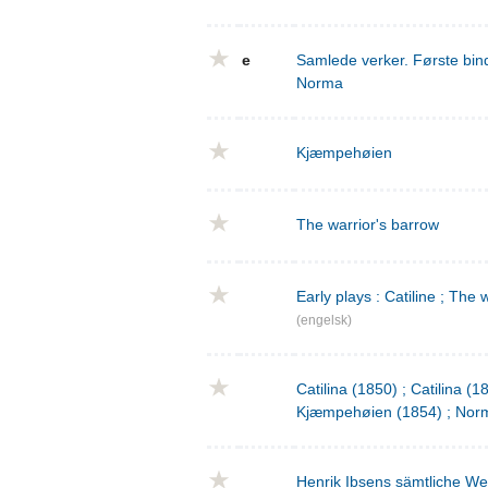
e
Samlede verker. Første bind
Norma
Kjæmpehøien
The warrior's barrow
Early plays : Catiline ; The 
(engelsk)
Catilina (1850) ; Catilina (
Kjæmpehøien (1854) ; Norm
Henrik Ibsens sämtliche We