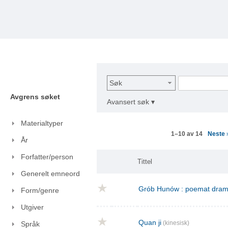
Søk
Avgrens søket
Avansert søk ▾
Materialtyper
Neste
1–10 av 14
År
Forfatter/person
Tittel
Generelt emneord
Grób Hunów : poemat drama
Form/genre
Utgiver
Quan ji
(kinesisk)
Språk