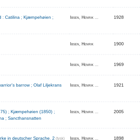
 : Catilina ; Kjæmpehøien ;
1928
Ibsen, Henrik ...
1900
Ibsen, Henrik
1969
Ibsen, Henrik ...
warrior's barrow ; Olaf Liljekrans
1921
Ibsen, Henrik ...
1875) ; Kjæmpehøien (1850) ;
2005
Ibsen, Henrik ...
a ; Sancthansnatten
rke in deutscher Sprache. 2
1898
Ibsen, Henrik ...
(tysk)