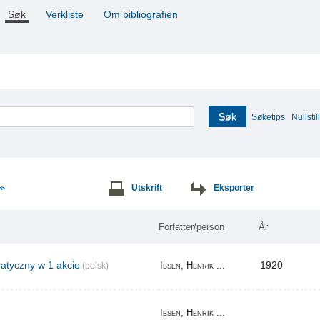
Søk
Verkliste
Om bibliografien
Søk
Søketips
Nullstill
Utskrift
Eksporter
>>
Forfatter/person
År
tyczny w 1 akcie
1920
Ibsen, Henrik ...
(polsk)
Ibsen, Henrik ...