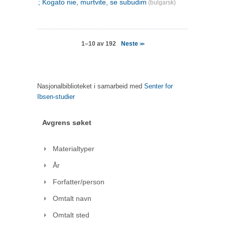
; Kogato nie, murtvite, se subudim
(bulgarsk)
Neste
1–10 av 192
>>
Nasjonalbiblioteket i samarbeid med
Senter for
Ibsen-studier
Avgrens søket
Materialtyper
År
Forfatter/person
Omtalt navn
Omtalt sted