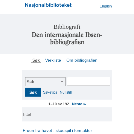
English
Bibliografi
Den internasjonale Ibsen-
bibliografien
Søk
Verkliste
Om bibliografien
Søk
Søk
Søketips
Nullstill
Neste
1–10 av 192
>>
Tittel
Fruen fra havet : skuespil i fem akter