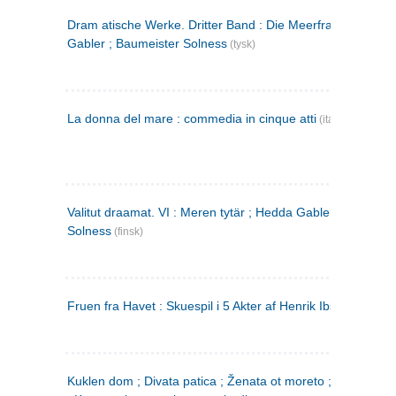
Dram atische Werke. Dritter Band : Die Meerfrau ; Hedda
Gabler ; Baumeister Solness
(tysk)
La donna del mare : commedia in cinque atti
(italiensk)
Valitut draamat. VI : Meren tytär ; Hedda Gabler ; Rakentaj
Solness
(finsk)
Fruen fra Havet : Skuespil i 5 Akter af Henrik Ibsen
Kuklen dom ; Divata patica ; Ženata ot moreto ; Malkijat Ejo