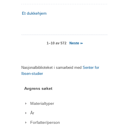
Et dukkehjem
Neste
1–10 av 572
>>
Nasjonalbiblioteket i samarbeid med
Senter for
Ibsen-studier
Avgrens søket
Materialtyper
År
Forfatter/person