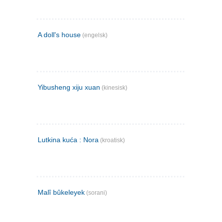
A doll's house
(engelsk)
Yibusheng xiju xuan
(kinesisk)
Lutkina kuća : Nora
(kroatisk)
Malî bûkeleyek
(sorani)