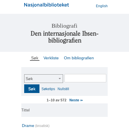
English
Bibliografi
Den internasjonale Ibsen-
bibliografien
Søk
Verkliste
Om bibliografien
Søk
Søk
Søketips
Nullstill
Neste
1–10 av 572
>>
Tittel
Drame
(kroatisk)