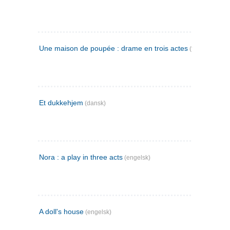
Une maison de poupée : drame en trois actes
(fransk)
Et dukkehjem
(dansk)
Nora : a play in three acts
(engelsk)
A doll's house
(engelsk)