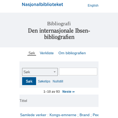
English
Bibliografi
Den internasjonale Ibsen-
bibliografien
Søk
Verkliste
Om bibliografien
Søk
Søk
Søketips
Nullstill
Neste
1–10 av 93
>>
Tittel
Samlede verker : Kongs-emnerne ; Brand ; Peer Gynt. 2