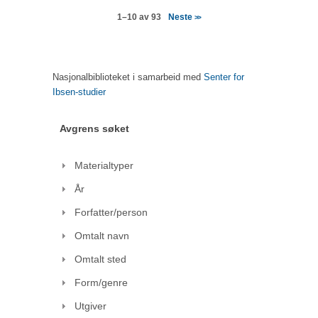
Neste
1–10 av 93
>>
Nasjonalbiblioteket i samarbeid med
Senter for
Ibsen-studier
Avgrens søket
Materialtyper
År
Forfatter/person
Omtalt navn
Omtalt sted
Form/genre
Utgiver