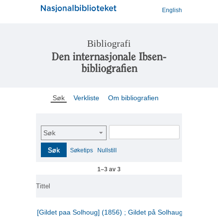
English
Bibliografi
Den internasjonale Ibsen-
bibliografien
Søk
Verkliste
Om bibliografien
Søk
Søk
Søketips
Nullstill
1–3 av 3
Tittel
[Gildet paa Solhoug] (1856) ; Gildet på Solhaug (1883) ;