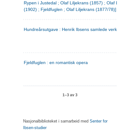
Rypen i Justedal ; Olaf Liljekrans (1857) ; Olaf Liljekrans
(1902) ; Fjeldfuglen ; Olaf Liljekrans (1877/78)]
Hundreårsutgave : Henrik Ibsens samlede verker. 3
Fjeldfuglen : en romantisk opera
1–3 av 3
Nasjonalbiblioteket i samarbeid med
Senter for
Ibsen-studier