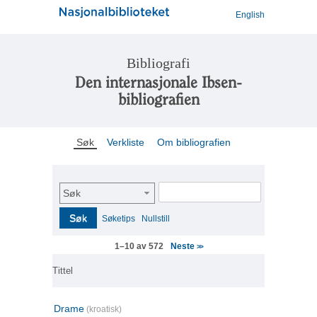
English
Bibliografi
Den internasjonale Ibsen-
bibliografien
Søk
Verkliste
Om bibliografien
Søk
Søk
Søketips
Nullstill
Neste
1–10 av 572
>>
Tittel
Drame
(kroatisk)