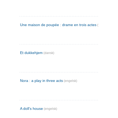
Une maison de poupée : drame en trois actes
(fransk)
Et dukkehjem
(dansk)
Nora : a play in three acts
(engelsk)
A doll's house
(engelsk)