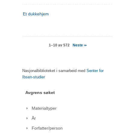
Et dukkehjem
Neste
1–10 av 572
>>
Nasjonalbiblioteket i samarbeid med
Senter for
Ibsen-studier
Avgrens søket
Materialtyper
År
Forfatter/person