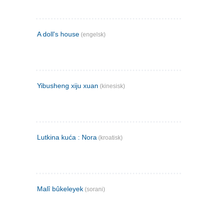
A doll's house
(engelsk)
Yibusheng xiju xuan
(kinesisk)
Lutkina kuća : Nora
(kroatisk)
Malî bûkeleyek
(sorani)