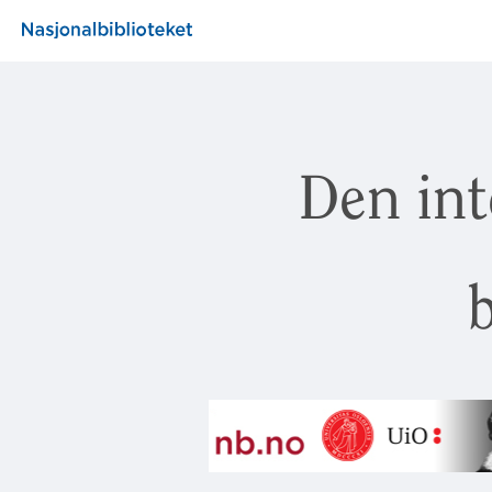
Den int
b