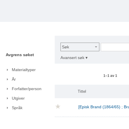
Søk
Avgrens søket
Avansert søk ▾
Materialtyper
1–1 av 1
År
Forfatter/person
Tittel
Utgiver
[Episk Brand (1864/65) ; Br
Språk