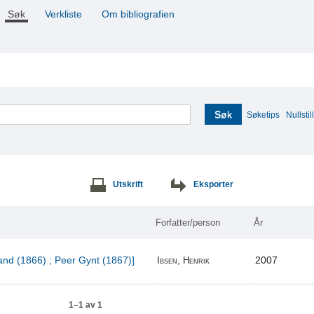
Søk
Verkliste
Om bibliografien
Søk
Søketips
Nullstill
Utskrift
Eksporter
Forfatter/person
År
and (1866) ; Peer Gynt (1867)]
2007
Ibsen, Henrik
1–1 av 1