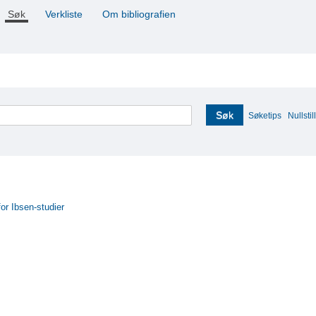
Søk
Verkliste
Om bibliografien
Søk
Søketips
Nullstill
for Ibsen-studier