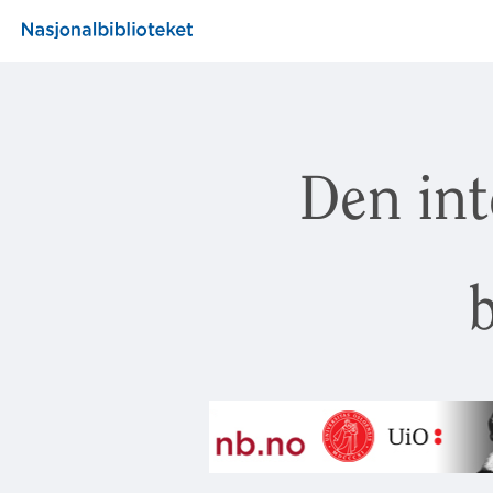
Den int
b