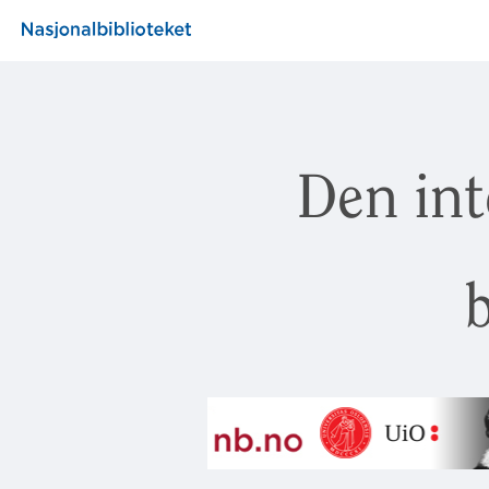
Den int
b