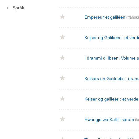
Språk
Empereur et galiléen
(fransk)
Kejser og Galilæer : et verd
I drammi di Ibsen. Volume 
Keisars un Galileetis : dra
Keiser og galileer : et verde
Hwangje wa Kallilli saram
(k