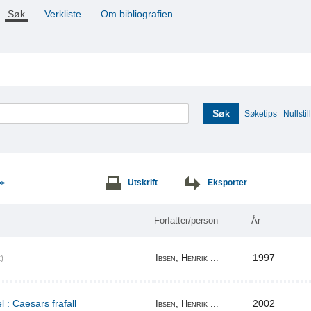
Søk
Verkliste
Om bibliografien
Søk
Søketips
Nullstill
Utskrift
Eksporter
>>
Forfatter/person
År
1997
Ibsen, Henrik ...
)
l : Caesars frafall
2002
Ibsen, Henrik ...