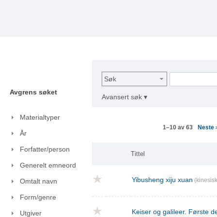
Søk
Avgrens søket
Avansert søk ▾
Materialtyper
Neste
1–10 av 63
År
Forfatter/person
Tittel
Generelt emneord
Yibusheng xiju xuan
(kinesisk
Omtalt navn
Form/genre
Keiser og galileer. Første de
Utgiver