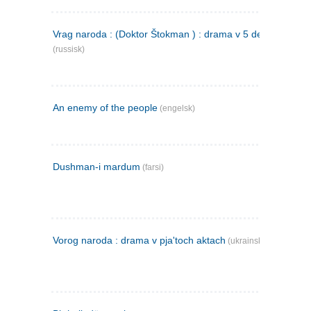
Vrag naroda : (Doktor Štokman ) : drama v 5 dejstvijach
(russisk)
An enemy of the people
(engelsk)
Dushman-i mardum
(farsi)
Vorog naroda : drama v pja'toch aktach
(ukrainsk)