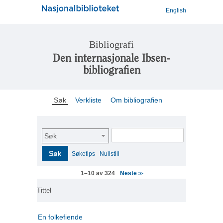
English
Bibliografi
Den internasjonale Ibsen-
bibliografien
Søk
Verkliste
Om bibliografien
Søk
Søk
Søketips
Nullstill
Neste
1–10 av 324
>>
Tittel
En folkefiende