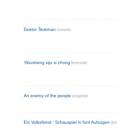
Doktor Štokman
(russisk)
Yibusheng xiju si zhong
(kinesisk)
An enemy of the people
(engelsk)
Ein Volksfeind : Schauspiel in fünf Aufzügen
(tysk)