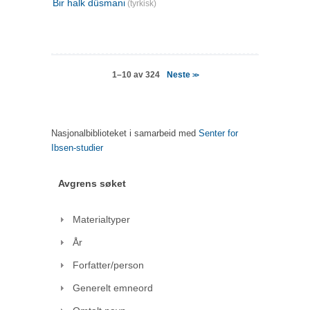
Bir halk düsmani
(tyrkisk)
Neste
1–10 av 324
>>
Nasjonalbiblioteket i samarbeid med
Senter for
Ibsen-studier
Avgrens søket
Materialtyper
År
Forfatter/person
Generelt emneord