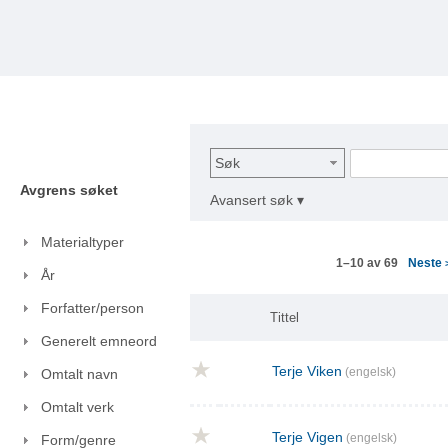
Søk
Avgrens søket
Avansert søk ▾
Materialtyper
Neste
1–10 av 69
År
Forfatter/person
Tittel
Generelt emneord
Terje Viken
(engelsk)
Omtalt navn
Omtalt verk
Terje Vigen
(engelsk)
Form/genre