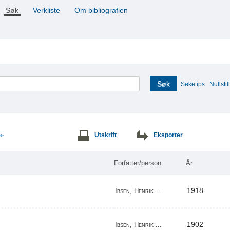
Søk
Verkliste
Om bibliografien
Søk
Søketips
Nullstill
Utskrift
Eksporter
>>
Forfatter/person
År
1918
Ibsen, Henrik ...
1902
Ibsen, Henrik ...