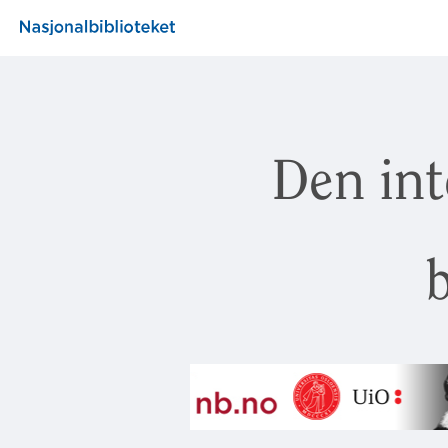
Den int
b