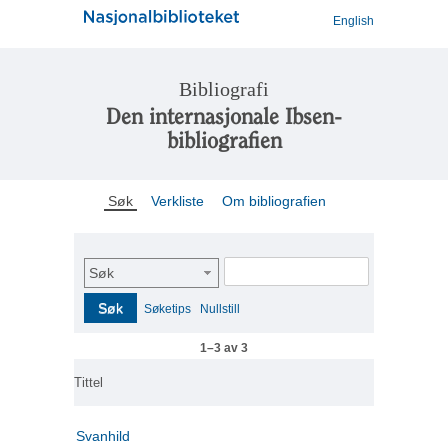
English
Bibliografi
Den internasjonale Ibsen-
bibliografien
Søk
Verkliste
Om bibliografien
Søk
Søk
Søketips
Nullstill
1–3 av 3
Tittel
Svanhild