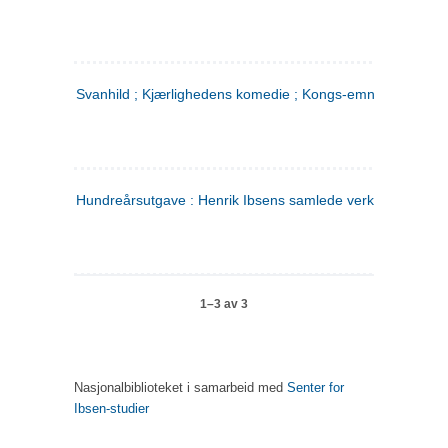
Svanhild ; Kjærlighedens komedie ; Kongs-emnerne
Hundreårsutgave : Henrik Ibsens samlede verker. 4
1–3 av 3
Nasjonalbiblioteket i samarbeid med
Senter for
Ibsen-studier