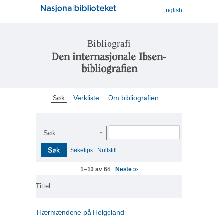
English
Bibliografi
Den internasjonale Ibsen-
bibliografien
Søk
Verkliste
Om bibliografien
Søk
Søk
Søketips
Nullstill
Neste
1–10 av 64
>>
Tittel
Hærmændene på Helgeland