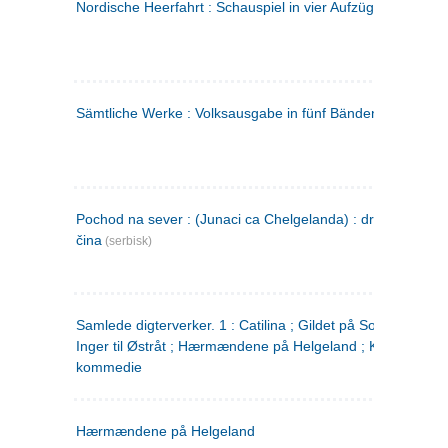
Nordische Heerfahrt : Schauspiel in vier Aufzügen
(tysk)
Sämtliche Werke : Volksausgabe in fünf Bänden
(tysk)
Pochod na sever : (Junaci ca Chelgelanda) : drama u četiri
čina
(serbisk)
Samlede digterverker. 1 : Catilina ; Gildet på Solhaug ; Fru
Inger til Østråt ; Hærmændene på Helgeland ; Kjærlighede
kommedie
Hærmændene på Helgeland