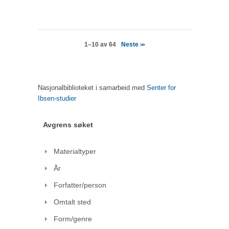
Neste
1–10 av 64
>>
Nasjonalbiblioteket i samarbeid med
Senter for
Ibsen-studier
Avgrens søket
Materialtyper
År
Forfatter/person
Omtalt sted
Form/genre