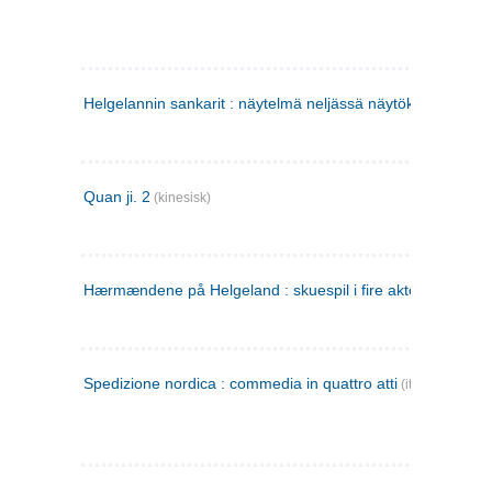
Helgelannin sankarit : näytelmä neljässä näytöksessä
(finsk
Quan ji. 2
(kinesisk)
Hærmændene på Helgeland : skuespil i fire akter
Spedizione nordica : commedia in quattro atti
(italiensk)