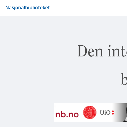
Den int
b