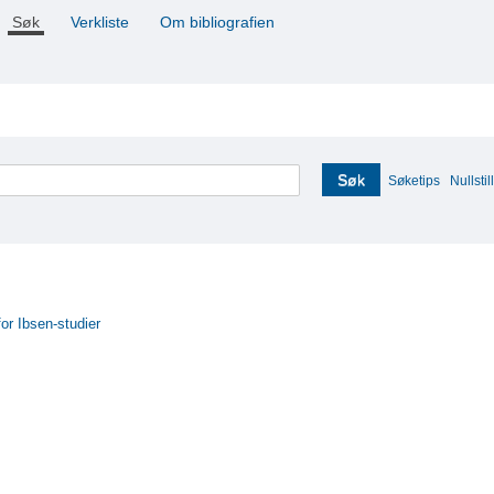
Søk
Verkliste
Om bibliografien
Søk
Søketips
Nullstill
for Ibsen-studier