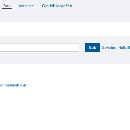
Søk
Verkliste
Om bibliografien
Søk
Søketips
Nullstill
for Ibsen-studier