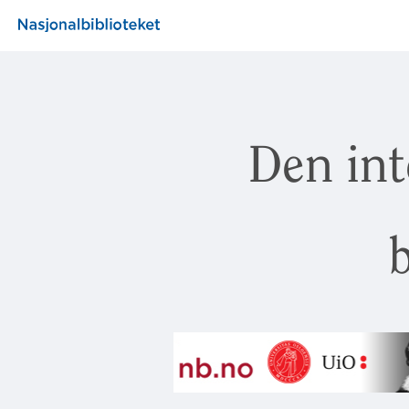
Den int
b