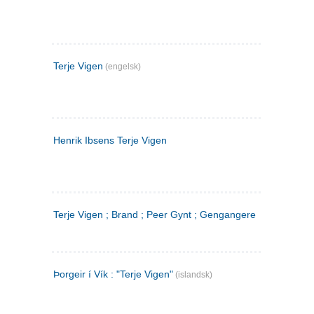
Terje Vigen
(engelsk)
Henrik Ibsens Terje Vigen
Terje Vigen ; Brand ; Peer Gynt ; Gengangere
Þorgeir í Vík : "Terje Vigen"
(islandsk)