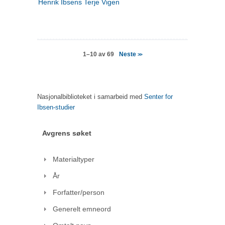
Henrik Ibsens Terje Vigen
Neste
1–10 av 69
>>
Nasjonalbiblioteket i samarbeid med
Senter for
Ibsen-studier
Avgrens søket
Materialtyper
År
Forfatter/person
Generelt emneord