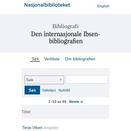
English
Bibliografi
Den internasjonale Ibsen-
bibliografien
Søk
Verkliste
Om bibliografien
Søk
Søk
Søketips
Nullstill
Neste
1–10 av 69
>>
Tittel
Terje Viken
(engelsk)