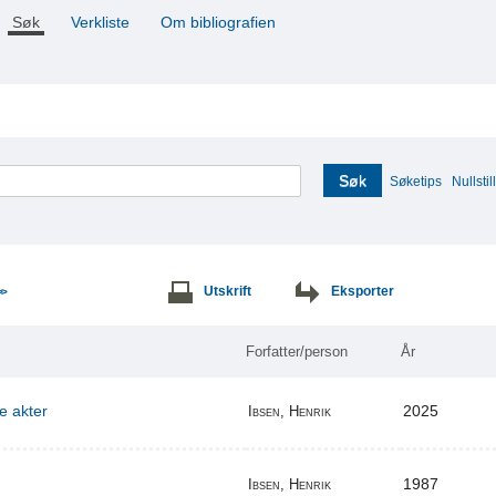
Søk
Verkliste
Om bibliografien
Søk
Søketips
Nullstill
Utskrift
Eksporter
>>
Forfatter/person
År
re akter
2025
Ibsen, Henrik
1987
Ibsen, Henrik