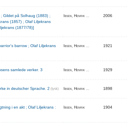
 ; Gildet på Solhaug (1883) ;
2006
Ibsen, Henrik ...
krans (1857) ; Olaf Liljekrans
iljekrans (1877/78)]
warrior's barrow ; Olaf Liljekrans
1921
Ibsen, Henrik ...
bsens samlede verker. 3
1929
Ibsen, Henrik ...
rke in deutscher Sprache. 2
1898
Ibsen, Henrik ...
(tysk)
ing i en akt ; Olaf Liljekrans :
1904
Ibsen, Henrik