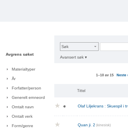
Søk
Avgrens søket
Avansert søk ▾
Materialtyper
Neste
1–10 av 15
År
Forfatter/person
Tittel
Generelt emneord
e
Olaf Liljekrans : Skuespil i t
Omtalt navn
Omtalt verk
Quan ji. 2
(kinesisk)
Form/genre