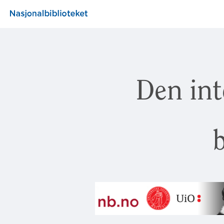
Den int
b