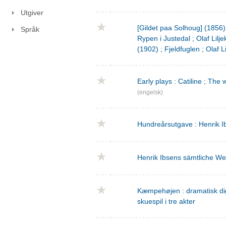
Utgiver
[Gildet paa Solhoug] (1856)
Språk
Rypen i Justedal ; Olaf Lilje
(1902) ; Fjeldfuglen ; Olaf L
Early plays : Catiline ; The 
(engelsk)
Hundreårsutgave : Henrik I
Henrik Ibsens sämtliche We
Kæmpehøjen : dramatisk digtn
skuespil i tre akter