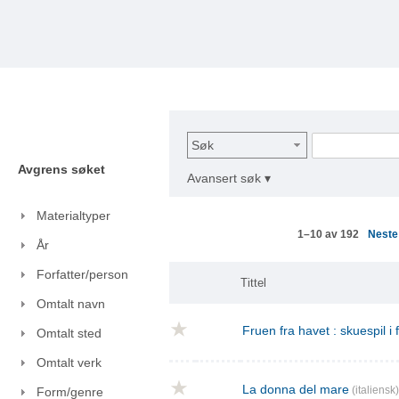
Søk
Avgrens søket
Avansert søk ▾
Materialtyper
Nest
1–10 av 192
År
Forfatter/person
Tittel
Omtalt navn
Fruen fra havet : skuespil i
Omtalt sted
Omtalt verk
La donna del mare
(italiensk)
Form/genre