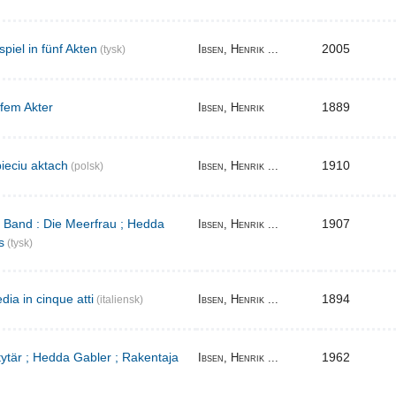
iel in fünf Akten
2005
Ibsen, Henrik ...
(tysk)
 fem Akter
1889
Ibsen, Henrik
ieciu aktach
1910
Ibsen, Henrik ...
(polsk)
r Band : Die Meerfrau ; Hedda
1907
Ibsen, Henrik ...
s
(tysk)
ia in cinque atti
1894
Ibsen, Henrik ...
(italiensk)
 tytär ; Hedda Gabler ; Rakentaja
1962
Ibsen, Henrik ...