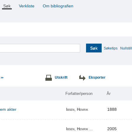
Søk
Verkliste
Om bibliografien
Søk
Søketips
Nullstill
e
Utskrift
Eksporter
>>
Forfatter/person
År
 fem akter
1888
Ibsen, Henrik
2005
Ibsen, Henrik ...