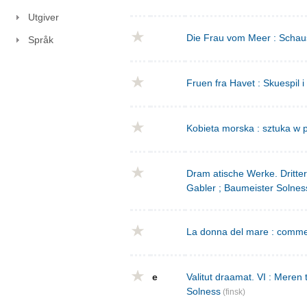
Utgiver
Die Frau vom Meer : Schausp
Språk
Fruen fra Havet : Skuespil i
Kobieta morska : sztuka w p
Dram atische Werke. Dritte
Gabler ; Baumeister Solnes
La donna del mare : commed
e
Valitut draamat. VI : Meren
Solness
(finsk)