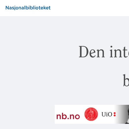
Den int
b