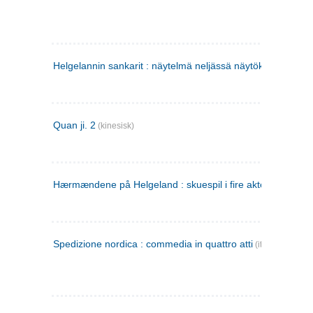
Helgelannin sankarit : näytelmä neljässä näytöksessä
(finsk
Quan ji. 2
(kinesisk)
Hærmændene på Helgeland : skuespil i fire akter
Spedizione nordica : commedia in quattro atti
(italiensk)