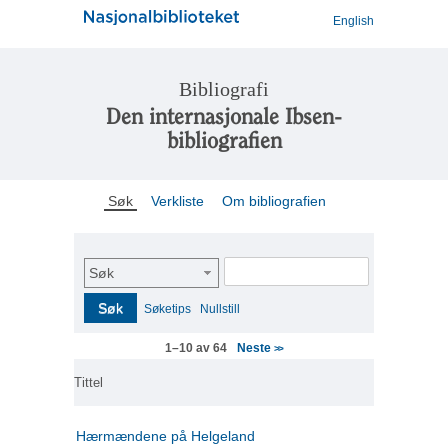
English
Bibliografi
Den internasjonale Ibsen-
bibliografien
Søk
Verkliste
Om bibliografien
Søk
Søk
Søketips
Nullstill
Neste
1–10 av 64
>>
Tittel
Hærmændene på Helgeland