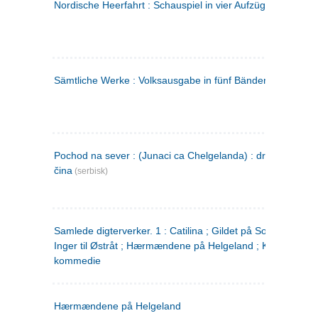
Nordische Heerfahrt : Schauspiel in vier Aufzügen
(tysk)
Sämtliche Werke : Volksausgabe in fünf Bänden
(tysk)
Pochod na sever : (Junaci ca Chelgelanda) : drama u četiri
čina
(serbisk)
Samlede digterverker. 1 : Catilina ; Gildet på Solhaug ; Fru
Inger til Østråt ; Hærmændene på Helgeland ; Kjærlighede
kommedie
Hærmændene på Helgeland