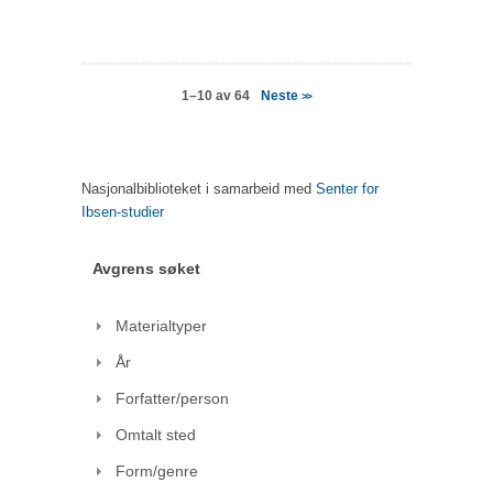
Neste
1–10 av 64
>>
Nasjonalbiblioteket i samarbeid med
Senter for
Ibsen-studier
Avgrens søket
Materialtyper
År
Forfatter/person
Omtalt sted
Form/genre