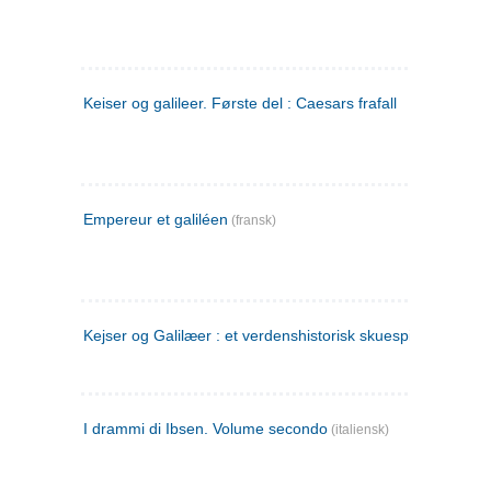
Keiser og galileer. Første del : Caesars frafall
Empereur et galiléen
(fransk)
Kejser og Galilæer : et verdenshistorisk skuespil
I drammi di Ibsen. Volume secondo
(italiensk)