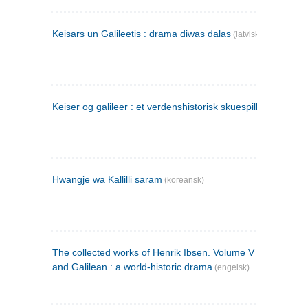
Keisars un Galileetis : drama diwas dalas
(latvisk)
Keiser og galileer : et verdenshistorisk skuespill (1873)
Hwangje wa Kallilli saram
(koreansk)
The collected works of Henrik Ibsen. Volume V : Emperor
and Galilean : a world-historic drama
(engelsk)