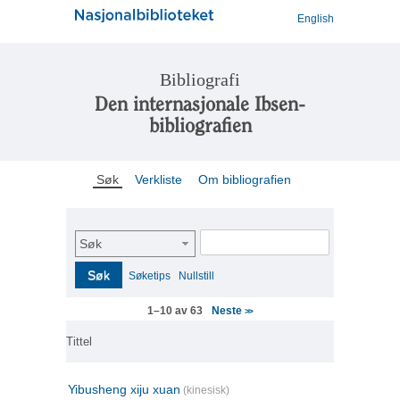
English
Bibliografi
Den internasjonale Ibsen-
bibliografien
Søk
Verkliste
Om bibliografien
Søk
Søk
Søketips
Nullstill
Neste
1–10 av 63
>>
Tittel
Yibusheng xiju xuan
(kinesisk)