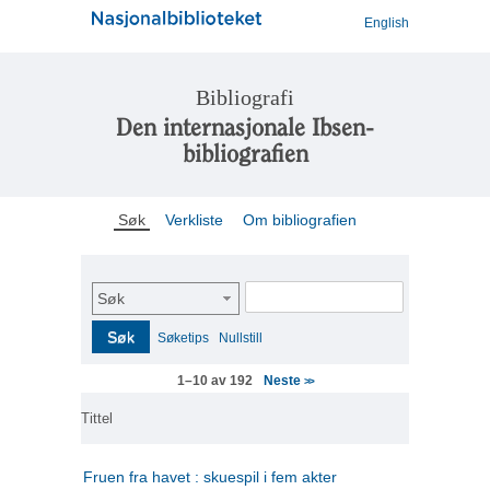
English
Bibliografi
Den internasjonale Ibsen-
bibliografien
Søk
Verkliste
Om bibliografien
Søk
Søk
Søketips
Nullstill
Neste
1–10 av 192
>>
Tittel
Fruen fra havet : skuespil i fem akter