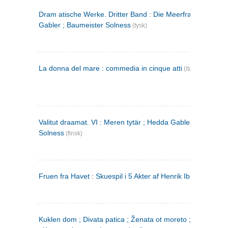
Dram atische Werke. Dritter Band : Die Meerfrau ; Hedda
Gabler ; Baumeister Solness
(tysk)
La donna del mare : commedia in cinque atti
(italiensk)
Valitut draamat. VI : Meren tytär ; Hedda Gabler ; Rakentaj
Solness
(finsk)
Fruen fra Havet : Skuespil i 5 Akter af Henrik Ibsen
Kuklen dom ; Divata patica ; Ženata ot moreto ; Malkijat Ejo