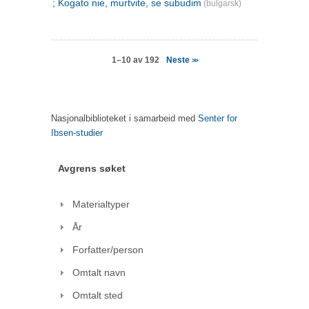
; Kogato nie, murtvite, se subudim
(bulgarsk)
Neste
1–10 av 192
>>
Nasjonalbiblioteket i samarbeid med
Senter for
Ibsen-studier
Avgrens søket
Materialtyper
År
Forfatter/person
Omtalt navn
Omtalt sted