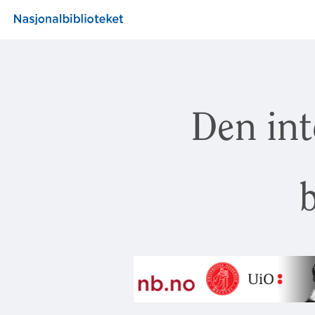
Den int
b