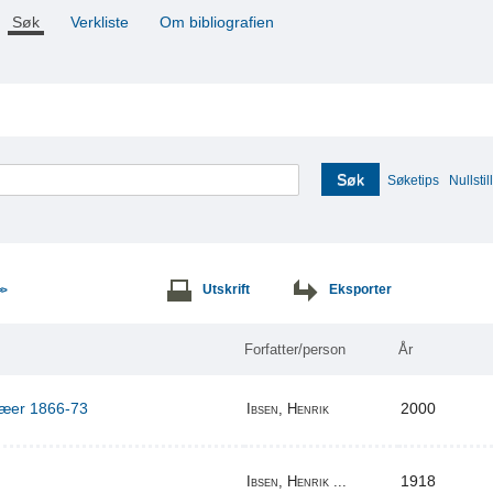
Søk
Verkliste
Om bibliografien
Søk
Søketips
Nullstill
Utskrift
Eksporter
>>
Forfatter/person
År
ilæer 1866-73
2000
Ibsen, Henrik
1918
Ibsen, Henrik ...