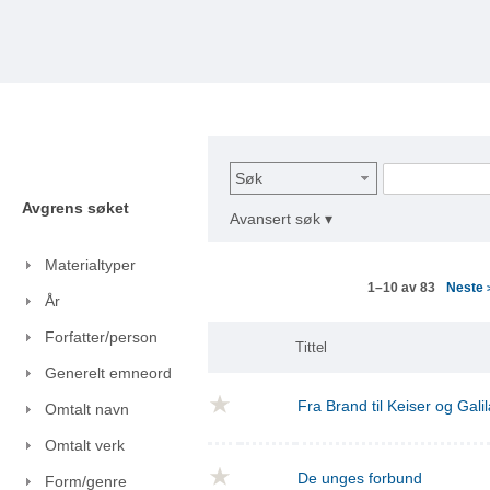
Søk
Avgrens søket
Avansert søk ▾
Materialtyper
Neste
1–10 av 83
År
Forfatter/person
Tittel
Generelt emneord
Fra Brand til Keiser og Gal
Omtalt navn
Omtalt verk
De unges forbund
Form/genre