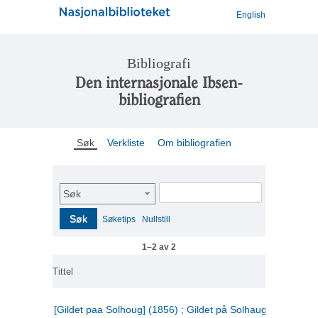
English
Bibliografi
Den internasjonale Ibsen-
bibliografien
Søk
Verkliste
Om bibliografien
Søk
Søk
Søketips
Nullstill
1–2 av 2
Tittel
[Gildet paa Solhoug] (1856) ; Gildet på Solhaug (1883) ;