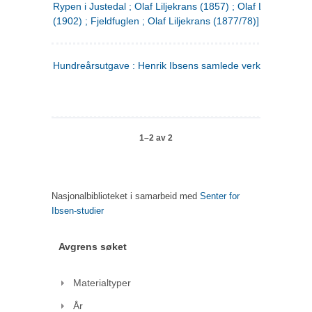
Rypen i Justedal ; Olaf Liljekrans (1857) ; Olaf Liljekrans
(1902) ; Fjeldfuglen ; Olaf Liljekrans (1877/78)]
Hundreårsutgave : Henrik Ibsens samlede verker. 3
1–2 av 2
Nasjonalbiblioteket i samarbeid med
Senter for
Ibsen-studier
Avgrens søket
Materialtyper
År