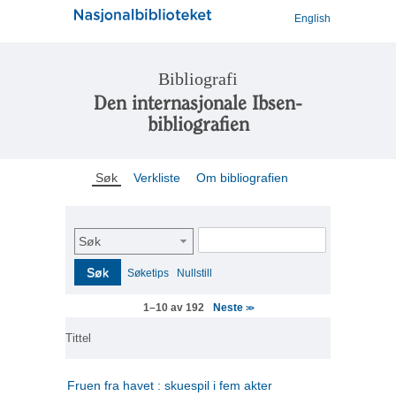
English
Bibliografi
Den internasjonale Ibsen-
bibliografien
Søk
Verkliste
Om bibliografien
Søk
Søk
Søketips
Nullstill
Neste
1–10 av 192
>>
Tittel
Fruen fra havet : skuespil i fem akter