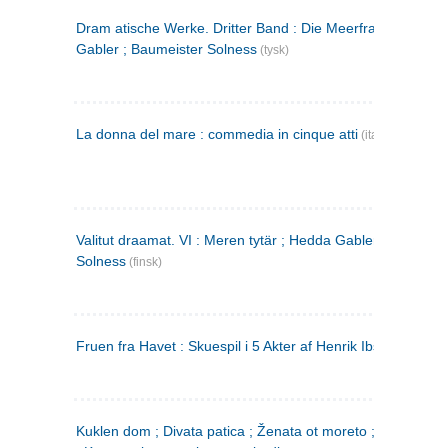
Dram atische Werke. Dritter Band : Die Meerfrau ; Hedda
Gabler ; Baumeister Solness
(tysk)
La donna del mare : commedia in cinque atti
(italiensk)
Valitut draamat. VI : Meren tytär ; Hedda Gabler ; Rakentaj
Solness
(finsk)
Fruen fra Havet : Skuespil i 5 Akter af Henrik Ibsen
Kuklen dom ; Divata patica ; Ženata ot moreto ; Malkijat Ejo