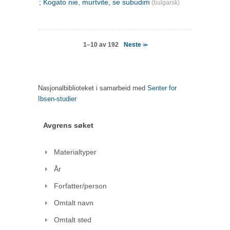
; Kogato nie, murtvite, se subudim
(bulgarsk)
Neste
1–10 av 192
>>
Nasjonalbiblioteket i samarbeid med
Senter for
Ibsen-studier
Avgrens søket
Materialtyper
År
Forfatter/person
Omtalt navn
Omtalt sted