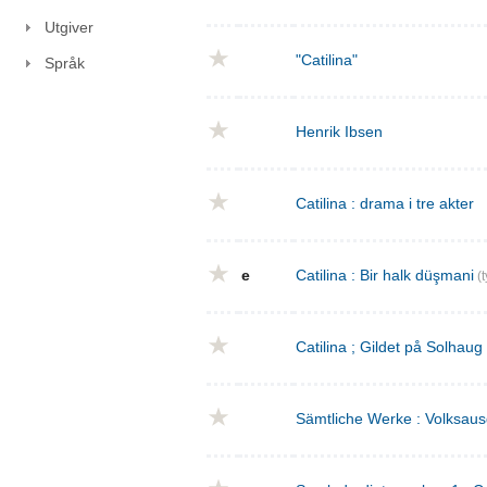
Utgiver
"Catilina"
Språk
Henrik Ibsen
Catilina : drama i tre akter
e
Catilina : Bir halk düşmani
(t
Catilina ; Gildet på Solhaug
Sämtliche Werke : Volksaus