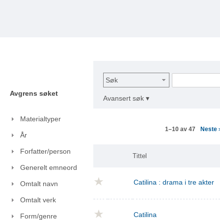
Søk
Avgrens søket
Avansert søk ▾
Materialtyper
Neste
1–10 av 47
År
Forfatter/person
Tittel
Generelt emneord
Catilina : drama i tre akter
Omtalt navn
Omtalt verk
Catilina
Form/genre