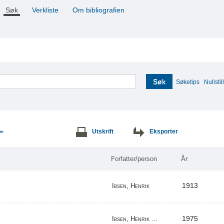
Søk
Verkliste
Om bibliografien
Søk
Søketips
Nullstill
Utskrift
Eksporter
>>
Forfatter/person
År
1913
Ibsen, Henrik
1975
Ibsen, Henrik ...