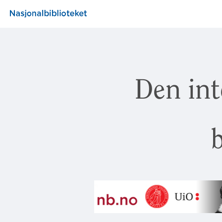
Den int
b