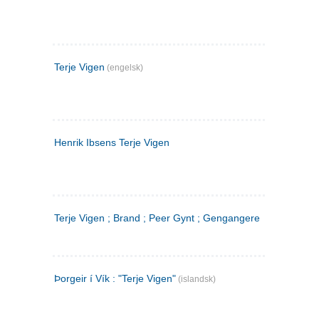
Terje Vigen
(engelsk)
Henrik Ibsens Terje Vigen
Terje Vigen ; Brand ; Peer Gynt ; Gengangere
Þorgeir í Vík : "Terje Vigen"
(islandsk)