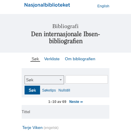
English
Bibliografi
Den internasjonale Ibsen-
bibliografien
Søk
Verkliste
Om bibliografien
Søk
Søk
Søketips
Nullstill
Neste
1–10 av 69
>>
Tittel
Terje Viken
(engelsk)