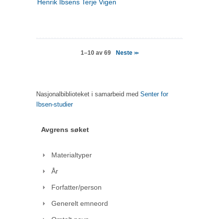
Henrik Ibsens Terje Vigen
Neste
1–10 av 69
>>
Nasjonalbiblioteket i samarbeid med
Senter for
Ibsen-studier
Avgrens søket
Materialtyper
År
Forfatter/person
Generelt emneord