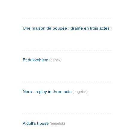
Une maison de poupée : drame en trois actes
(fransk)
Et dukkehjem
(dansk)
Nora : a play in three acts
(engelsk)
A doll's house
(engelsk)