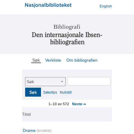
English
Bibliografi
Den internasjonale Ibsen-
bibliografien
Søk
Verkliste
Om bibliografien
Søk
Søk
Søketips
Nullstill
Neste
1–10 av 572
>>
Tittel
Drame
(kroatisk)