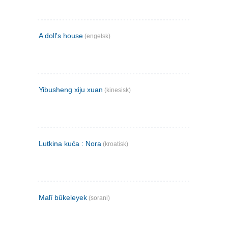
A doll's house
(engelsk)
Yibusheng xiju xuan
(kinesisk)
Lutkina kuća : Nora
(kroatisk)
Malî bûkeleyek
(sorani)