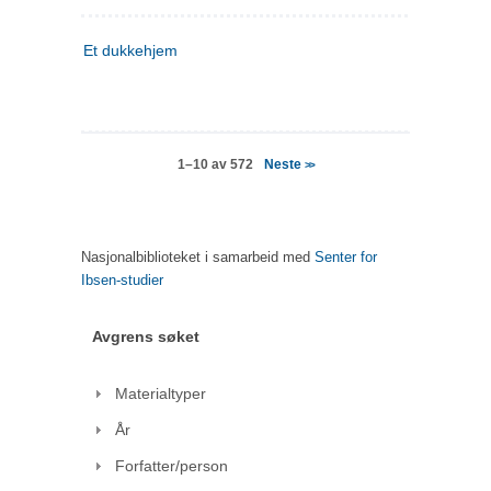
Et dukkehjem
Neste
1–10 av 572
>>
Nasjonalbiblioteket i samarbeid med
Senter for
Ibsen-studier
Avgrens søket
Materialtyper
År
Forfatter/person