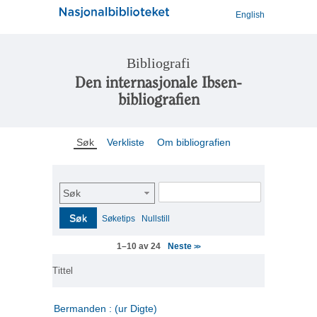
English
Bibliografi
Den internasjonale Ibsen-
bibliografien
Søk
Verkliste
Om bibliografien
Søk
Søk
Søketips
Nullstill
Neste
1–10 av 24
>>
Tittel
Bermanden : (ur Digte)