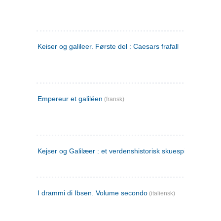
Keiser og galileer. Første del : Caesars frafall
Empereur et galiléen
(fransk)
Kejser og Galilæer : et verdenshistorisk skuespil
I drammi di Ibsen. Volume secondo
(italiensk)