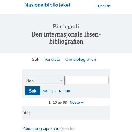
English
Bibliografi
Den internasjonale Ibsen-
bibliografien
Søk
Verkliste
Om bibliografien
Søk
Søk
Søketips
Nullstill
Neste
1–10 av 63
>>
Tittel
Yibusheng xiju xuan
(kinesisk)