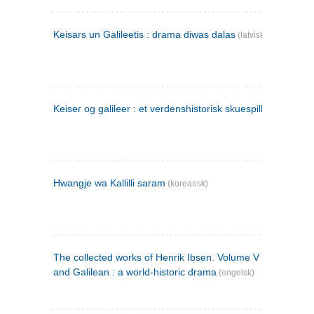
Keisars un Galileetis : drama diwas dalas
(latvisk)
Keiser og galileer : et verdenshistorisk skuespill (1873)
Hwangje wa Kallilli saram
(koreansk)
The collected works of Henrik Ibsen. Volume V : Emperor
and Galilean : a world-historic drama
(engelsk)