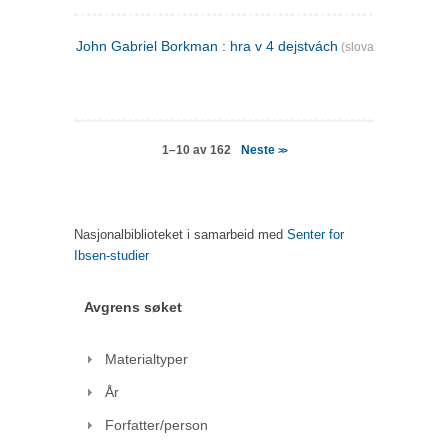
John Gabriel Borkman : hra v 4 dejstvách
(slovakisk)
Neste
1–10 av 162
>>
Nasjonalbiblioteket i samarbeid med
Senter for
Ibsen-studier
Avgrens søket
Materialtyper
År
Forfatter/person