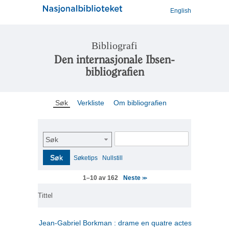
English
Bibliografi
Den internasjonale Ibsen-
bibliografien
Søk
Verkliste
Om bibliografien
Søk
Søk
Søketips
Nullstill
Neste
1–10 av 162
>>
Tittel
Jean-Gabriel Borkman : drame en quatre actes
(fransk)