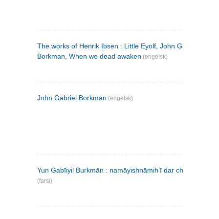
The works of Henrik Ibsen : Little Eyolf, John Gabriel
Borkman, When we dead awaken
(engelsk)
John Gabriel Borkman
(engelsk)
Yun Gabīiyil Burkmān : namāyishnāmihʹī dar chahār pardih
(farsi)