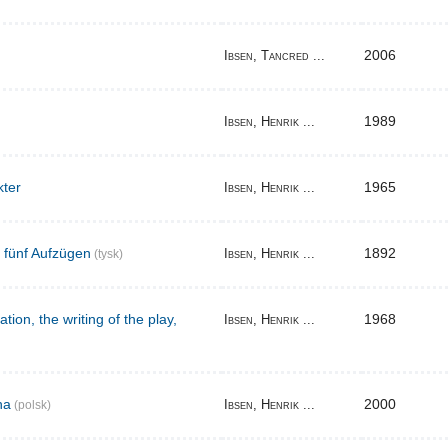
2006
Ibsen, Tancred ...
1989
Ibsen, Henrik ...
kter
1965
Ibsen, Henrik ...
n fünf Aufzügen
1892
Ibsen, Henrik ...
(tysk)
tion, the writing of the play,
1968
Ibsen, Henrik ...
na
2000
Ibsen, Henrik ...
(polsk)