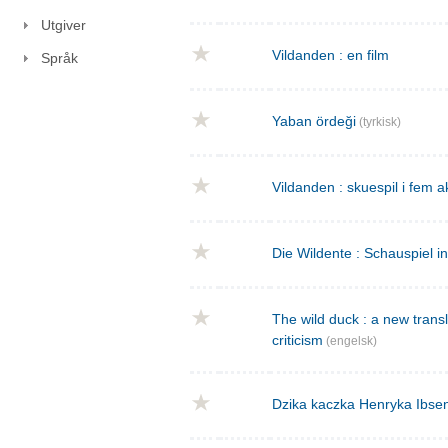
Utgiver
Vildanden : en film
Språk
Yaban ördeği
(tyrkisk)
Vildanden : skuespil i fem a
Die Wildente : Schauspiel i
The wild duck : a new transla
criticism
(engelsk)
Dzika kaczka Henryka Ibse