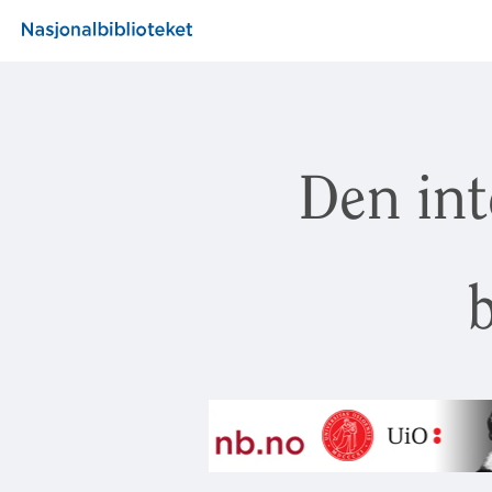
Den int
b