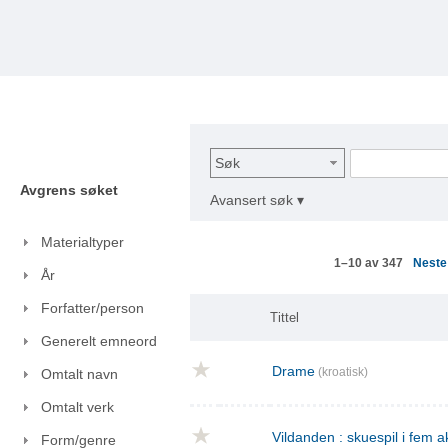
Søk
Avgrens søket
Avansert søk ▾
Materialtyper
Nest
1–10 av 347
År
Forfatter/person
Tittel
Generelt emneord
Drame
(kroatisk)
Omtalt navn
Omtalt verk
Vildanden : skuespil i fem a
Form/genre