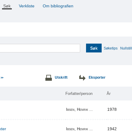
Søk
Verkliste
Om bibliografien
Søk
Søketips
Nullstill
e
Utskrift
Eksporter
>>
Forfatter/person
År
1978
Ibsen, Henrik ...
kter
1942
Ibsen, Henrik ...