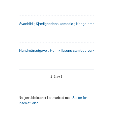
Svanhild ; Kjærlighedens komedie ; Kongs-emnerne
Hundreårsutgave : Henrik Ibsens samlede verker. 4
1–3 av 3
Nasjonalbiblioteket i samarbeid med
Senter for
Ibsen-studier