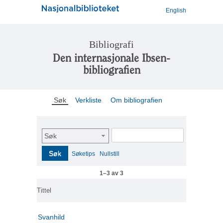
English
Bibliografi
Den internasjonale Ibsen-
bibliografien
Søk
Verkliste
Om bibliografien
Søk
Søk
Søketips
Nullstill
1–3 av 3
Tittel
Svanhild